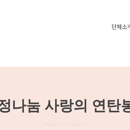
단체소
정나눔 사랑의 연탄